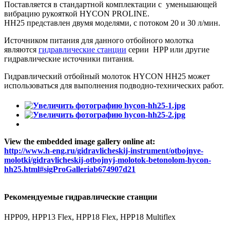
Поставляется в стандартной комплектации с уменьшающей
вибрацию рукояткой HYCON PROLINE.
HH25 представлен двумя моделями, с потоком 20 и 30 л/мин.
Источником питания для данного отбойного молотка
являются
гидравлические станции
серии HPP или другие
гидравлические источники питания.
Гидравлический отбойный молоток HYCON HH25 может
использоваться для выполнения подводно-технических работ.
View the embedded image gallery online at:
http://www.h-eng.ru/gidravlicheskij-instrument/otbojnye-
molotki/gidravlicheskij-otbojnyj-molotok-betonolom-hycon-
hh25.html#sigProGalleriab674907d21
Рекомендуемые гидравлические станции
HPP09, HPP13 Flex, HPP18 Flex, HPP18 Multiflex