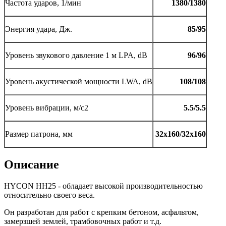
Частота ударов, 1/мин
1380/1380
Энергия удара, Дж.
85/95
Уровень звукового давление 1 м LPA, dB
96/96
Уровень акустической мощности LWA, dB
108/108
Уровень вибрации, м/с2
5.5/5.5
Размер патрона, мм
32x160/32x160
Описание
HYCON HH25 - обладает высокой производительностью
относительно своего веса.
Он разработан для работ с крепким бетоном, асфальтом,
замерзшей землей, трамбовочных работ и т.д.