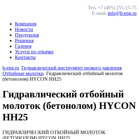
Тел
.
+7 (495) 255-15-75
E-mail
:
info@h-eng.ru
Компания
Новости
Продукция
Решения
Галерея
Услуги по откачке
Контакты
h-eng.ru
Гидравлический инструмент низкого давления
Отбойные молотки
Гидравлический отбойный молоток
(бетонолом) HYCON HH25
Гидравлический отбойный
молоток (бетонолом) HYCON
HH25
ГИДРАВЛИЧЕСКИЙ ОТБОЙНЫЙ МОЛОТОК
(БЕТОНОЛОМ) HYCON HH25