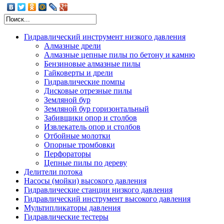
Гидравлический инструмент низкого давления
Алмазные дрели
Алмазные цепные пилы по бетону и камню
Бензиновые алмазные пилы
Гайковерты и дрели
Гидравлические помпы
Дисковые отрезные пилы
Шламовые помпы
Земляной бур
Помпы для воды
Земляной бур горизонтальный
Помпы осевые высокопроизводительные
Забивщики опор и столбов
Помпы для добычи песка и
Извлекатель опор и столбов
дноуглубительных работ
Отбойные молотки
Помпы для откачки нефтешлама
Опорные тромбовки
Перфораторы
Цепные пилы по дереву
Делители потока
Насосы (мойки) высокого давления
Гидравлические станции низкого давления
Гидравлический инструмент высокого давления
Станции с дизельным приводом
Мультипликаторы давления
Станции с бензиновым приводом
SPX POWER TEAM
Гидравлические тестеры
Станции с электрическим приводом
Scanwill