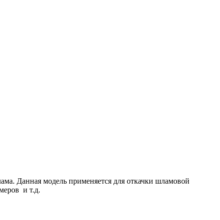
лама. Данная модель применяется для откачки шламовой
еров и т.д.