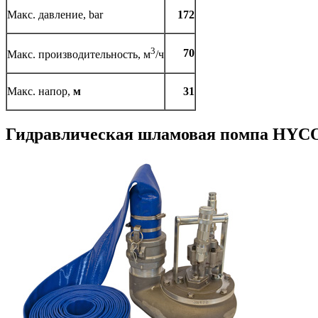
Макс. давление, bar
172
3
70
Макс. производительность, м
/ч
Макс. напор,
м
31
Гидравлическая шламовая помпа HY