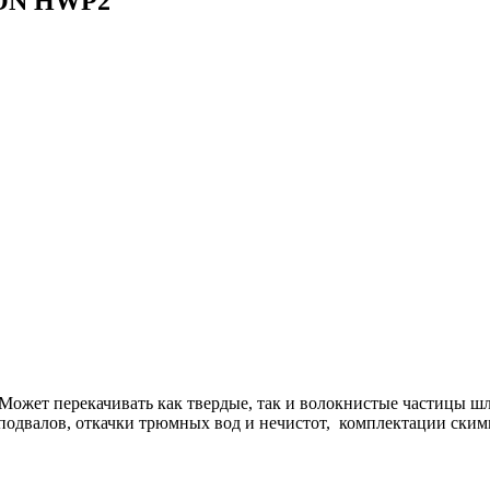
CON HWP2
Может перекачивать как твердые, так и волокнистые частицы ш
 подвалов, откачки трюмных вод и нечистот, комплектации скимм