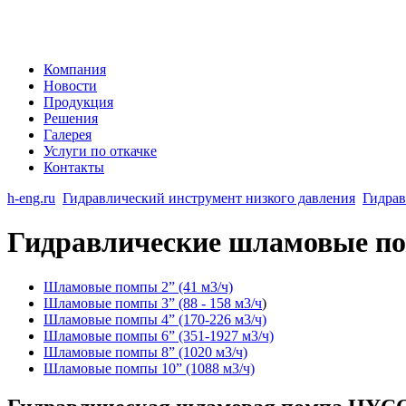
Компания
Новости
Продукция
Решения
Галерея
Услуги по откачке
Контакты
h-eng.ru
Гидравлический инструмент низкого давления
Гидра
Гидравлические шламовые п
Шламовые помпы 2” (41 м3/ч)
Шламовые помпы 3”
(88 - 158 м3/ч
)
Шламовые помпы 4” (170-226 м3/ч)
Шламовые помпы 6” (351-1927 м3/ч)
Шламовые помпы 8” (1020 м3/ч)
Шламовые помпы 10” (1088 м3/ч)