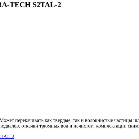
RA-TECH S2TAL-2
Может перекачивать как твердые, так и волокнистые частицы ш
 подвалов, откачки трюмных вод и нечистот, комплектации скимм
2TAL-2