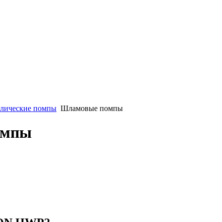
влические помпы
Шламовые помпы
омпы