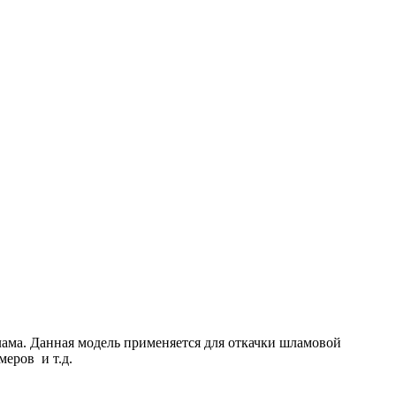
лама. Данная модель применяется для откачки шламовой
еров и т.д.