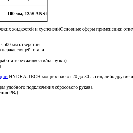
100 мм, 125# ANSI
вязких жидкостей и суспензийОсновные сферы применения: откач
з 500 мм отверстий
з нержавеющей стали
аботать без жидкости/нагрузки)
д
нции
HYDRA-TECH мощностью от 20 до 30 л. сил, либо другие ис
 для удобного подключения сбросового рукава
ения РВД