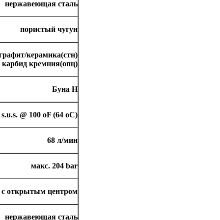
нержавеющая
сталь
пористый чугун
графит/керамика(стн)
карбид кремния(опц)
Буна Н
 s.u.s. @ 100 oF (64 oC)
68 л/мин
макс. 204 bar
а с открытым центром
нержавеющая
сталь