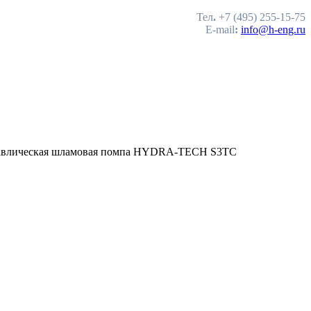
Тел
.
+7 (495) 255-15-75
E-mail
:
info@h-eng.ru
авлическая шламовая помпа HYDRA-TECH S3TC