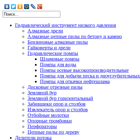
Гидравлический инструмент низкого давления
Алмазные дрели
Алмазные цепные пилы по бетону и камню
Бензиновые алмазные пилы
Гайковерты и дрели
Гидравлические помпы
Шламовые помпы
Помпы для воды
Помпы осевые высокопроизводительные
Помпы для добычи песка и дноуглубительных
Помпы для откачки нефтешлама
Дисковые отрезные пилы
Земляной бур
Земляной бур горизонтальный
Забивщики опор и столбов
Извлекатель опор и столбов
Отбойные молотки
Опорные тромбовки
Перфораторы
Цепные пилы по дереву
Делители потока