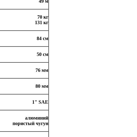
49 м
70 кг
131 кг
84 см
50 см
76 мм
80 мм
1" SAE
алюминий
пористый чугун