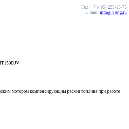
Тел
.
+7 (495) 255-15-75
E-mail
:
info@h-eng.ru
HT150DJV
ческим мотором компенсирующим расход топлива при работе