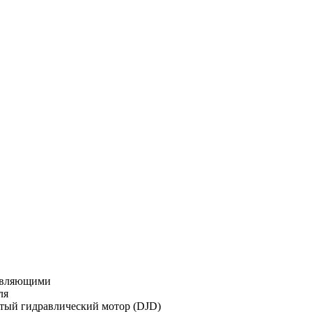
равляющими
ля
тый гидравлический мотор (DJD)