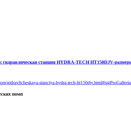
гидравлическая станция HYDRA-TECH HT150DJV-размер
vodom/gidravlicheskaya-stanciya-hydra-tech-ht150djv.html#sigProGalle
еских помп