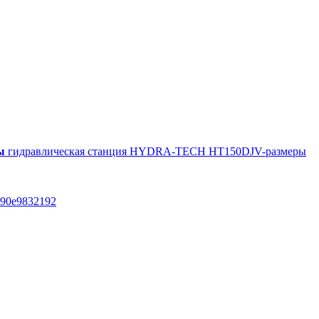
ы
гидравлическая станция HYDRA-TECH HT150DJV-размеры
ria90e9832192