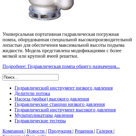
Универсальная портативная гидравлическая погружная
помпа, оборудованная специальной высокопроизводительной
лопастью для обеспечения максимальной высоты подъема
жидкости. Модель представлена модификациями с более
мелкой или крупной ячеей решетки.
Подробнее: Гидравлическая помпа общего назначения...
Гидравлический инструмент низкого давления
Делители потока
Алмазные дрели
Насосы (мойки) высокого давления
Алмазные цепные пилы по бетону и камню
Гидравлические станции низкого давления
Бензиновые алмазные пилы
Гидравлический инструмент высокого давления
Гайковерты и дрели
Станции с дизельным приводом
Мультипликаторы давления
Гидравлические помпы
Станции с бензиновым приводом
SPX POWER TEAM
Гидравлические тестеры
Дисковые отрезные пилы
Станции с электрическим приводом
Scanwill
Шламовые помпы
Земляной бур
Мультипликаторы двухстороннего действия
Помпы для воды
Компания
|
Новости
|
Продукция
|
Решения
|
Галерея
|
Земляной бур горизонтальный
Помпы осевые высокопроизводительные