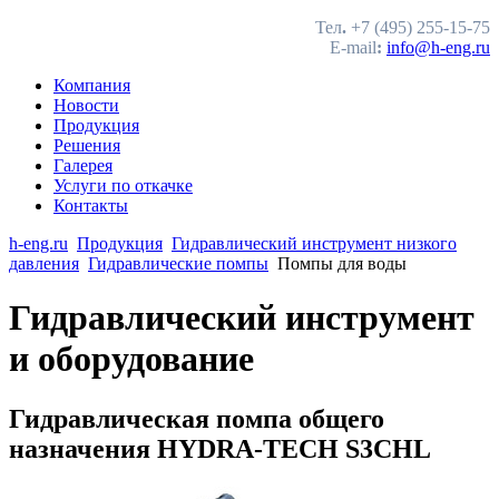
Тел
.
+7 (495) 255-15-75
E-mail
:
info@h-eng.ru
Компания
Новости
Продукция
Решения
Галерея
Услуги по откачке
Контакты
h-eng.ru
Продукция
Гидравлический инструмент низкого
давления
Гидравлические помпы
Помпы для воды
Гидравлический инструмент
и оборудование
Гидравлическая помпа общего
назначения HYDRA-TECH S3CHL