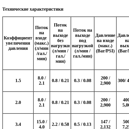
Технические характеристики
Поток
Поток
на
Поток на
на
выходе
выходе
Давление
Давл
Коэффициент
входе
без
под
на входе
н
увеличения
(макс.)
нагрузки
нагрузкой
(макс.)
вых
давления
(л/мин
(л/мин /
(л/мин /
(Bar/PSI)
(Bar/
/гал./
гал./
гал./мин)
мин)
мин)
8.0 /
200 /
1.5
0.8 / 0.21
0.3 / 0.08
300/ 
2.1
2,900
8.0 /
200 /
400
2.0
0.8 / 0.21
0.3 / 0.08
2.1
2,900
5,8
15.0 /
147 /
500
3.4
2.2 / 0.58
0.5 / 0.13
4.0
2,132
7,2