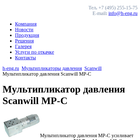
Тел
.
+7 (495) 255-15-75
E-mail
:
info@h-eng.ru
Компания
Новости
Продукция
Решения
Галерея
Услуги по откачке
Контакты
h-eng.ru
Мультипликаторы давления
Scanwill
Мультипликатор давления Scanwill MP-С
Мультипликатор давления
Scanwill MP-С
Мультипликатор давления MP-С усиливает