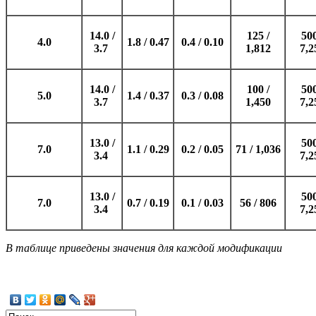
14.0 /
125 /
500
4.0
1.8 / 0.47
0.4 / 0.10
3.7
1,812
7,2
14.0 /
100 /
500
5.0
1.4 / 0.37
0.3 / 0.08
3.7
1,450
7,2
13.0 /
500
7.0
1.1 / 0.29
0.2 / 0.05
71 / 1,036
3.4
7,2
13.0 /
500
7.0
0.7 / 0.19
0.1 / 0.03
56 / 806
3.4
7,2
В таблице приведены значения для каждой модификации