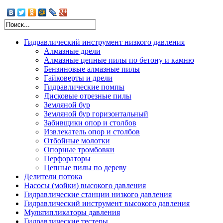
Гидравлический инструмент низкого давления
Алмазные дрели
Алмазные цепные пилы по бетону и камню
Бензиновые алмазные пилы
Гайковерты и дрели
Гидравлические помпы
Дисковые отрезные пилы
Шламовые помпы
Земляной бур
Помпы для воды
Земляной бур горизонтальный
Помпы осевые высокопроизводительные
Забивщики опор и столбов
Помпы для добычи песка и
Извлекатель опор и столбов
дноуглубительных работ
Отбойные молотки
Помпы для откачки нефтешлама
Опорные тромбовки
Перфораторы
Цепные пилы по дереву
Делители потока
Насосы (мойки) высокого давления
Гидравлические станции низкого давления
Гидравлический инструмент высокого давления
Станции с дизельным приводом
Мультипликаторы давления
Станции с бензиновым приводом
SPX POWER TEAM
Гидравлические тестеры
Станции с электрическим приводом
Scanwill