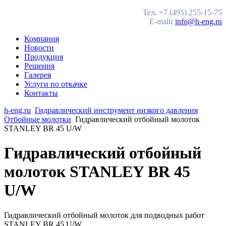
Тел
.
+7 (495) 255-15-75
E-mail
:
info@h-eng.ru
Компания
Новости
Продукция
Решения
Галерея
Услуги по откачке
Контакты
h-eng.ru
Гидравлический инструмент низкого давления
Отбойные молотки
Гидравлический отбойный молоток
STANLEY BR 45 U/W
Гидравлический отбойный
молоток STANLEY BR 45
U/W
Гидравлический отбойный молоток для подводных работ
STANLEY BR 45 U/W