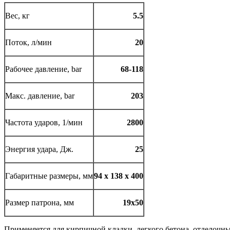
Вес, кг
5.5
Поток, л/мин
20
Рабочее давление, bar
68-118
Макс. давление, bar
203
Частота ударов, 1/мин
2800
Энергия удара, Дж.
25
Габаритные размеры, мм
94 х 138 х 400
Размер патрона, мм
19х50
Применяется для кирпичной кладки, легкого бетона, отделочны