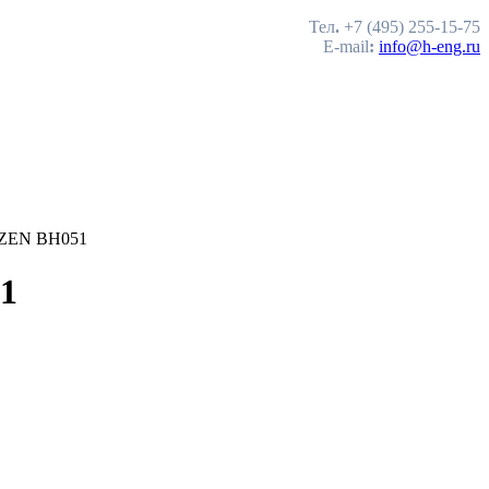
Тел
.
+7 (495) 255-15-75
E-mail
:
info@h-eng.ru
UZEN BH051
1