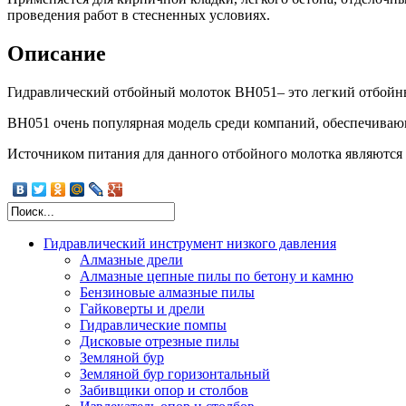
проведения работ в стесненных условиях.
Описание
Гидравлический отбойный молоток BH051– это легкий отбойны
BH051 очень популярная модель среди компаний, обеспечиваю
Источником питания для данного отбойного молотка являются
Гидравлический инструмент низкого давления
Алмазные дрели
Алмазные цепные пилы по бетону и камню
Бензиновые алмазные пилы
Гайковерты и дрели
Гидравлические помпы
Дисковые отрезные пилы
Шламовые помпы
Земляной бур
Помпы для воды
Земляной бур горизонтальный
Помпы осевые высокопроизводительные
Забивщики опор и столбов
Помпы для добычи песка и дноуглубительных