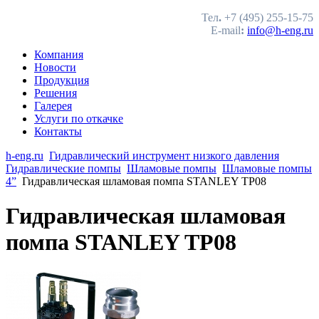
Тел
.
+7 (495) 255-15-75
E-mail
:
info@h-eng.ru
Компания
Новости
Продукция
Решения
Галерея
Услуги по откачке
Контакты
h-eng.ru
Гидравлический инструмент низкого давления
Гидравлические помпы
Шламовые помпы
Шламовые помпы
4”
Гидравлическая шламовая помпа STANLEY TP08
Гидравлическая шламовая
помпа STANLEY TP08