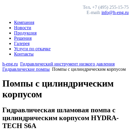
Тел
.
+7 (495) 255-15-75
E-mail
:
info@h-eng.ru
Компания
Новости
Продукция
Решения
Галерея
Услуги по откачке
Контакты
h-eng.ru
Гидравлический инструмент низкого давления
Гидравлические помпы
Помпы с цилиндрическим корпусом
Помпы с цилиндрическим
корпусом
Гидравлическая шламовая помпа c
цилиндрическим корпусом HYDRA-
TECH S6A