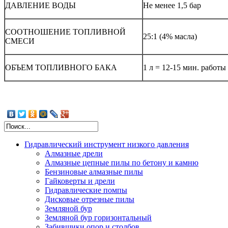
ДАВЛЕНИЕ ВОДЫ
Не менее 1,5 бар
СООТНОШЕНИЕ ТОПЛИВНОЙ
25:1 (4% масла)
СМЕСИ
ОБЪЕМ ТОПЛИВНОГО БАКА
1 л = 12-15 мин. работы
Гидравлический инструмент низкого давления
Алмазные дрели
Алмазные цепные пилы по бетону и камню
Бензиновые алмазные пилы
Гайковерты и дрели
Гидравлические помпы
Дисковые отрезные пилы
Шламовые помпы
Земляной бур
Помпы для воды
Земляной бур горизонтальный
Помпы осевые высокопроизводительные
Забивщики опор и столбов
Помпы для добычи песка и