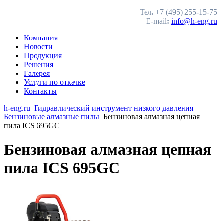
Тел
.
+7 (495) 255-15-75
E-mail
:
info@h-eng.ru
Компания
Новости
Продукция
Решения
Галерея
Услуги по откачке
Контакты
h-eng.ru
Гидравлический инструмент низкого давления
Бензиновые алмазные пилы
Бензиновая алмазная цепная
пила ICS 695GC
Бензиновая алмазная цепная
пила ICS 695GC