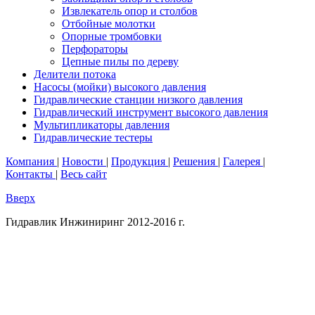
Извлекатель опор и столбов
дноуглубительных работ
Отбойные молотки
Помпы для откачки нефтешлама
Опорные тромбовки
Перфораторы
Цепные пилы по дереву
Делители потока
Насосы (мойки) высокого давления
Гидравлические станции низкого давления
Гидравлический инструмент высокого давления
Станции с дизельным приводом
Мультипликаторы давления
Станции с бензиновым приводом
SPX POWER TEAM
Гидравлические тестеры
Станции с электрическим приводом
Scanwill
Мультипликаторы двухстороннего действия
Компания
|
Новости
|
Продукция
|
Решения
|
Галерея
|
Контакты
|
Весь сайт
Вверх
Гидравлик Инжиниринг 2012-2016 г.